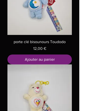
porte clé bisounours Toudodo
Prix
12,00 €
Ajouter au panier