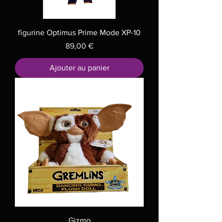
figurine Optimus Prime Mode XP-10
Prix
89,00 €
Ajouter au panier
Gizmo