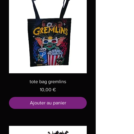
tote bag gremlins
Prix
10,00 €
Ajouter au panier