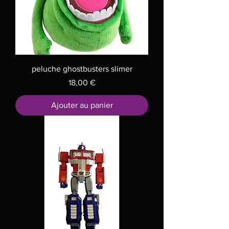
peluche ghostbusters slimer
Prix
18,00 €
Ajouter au panier