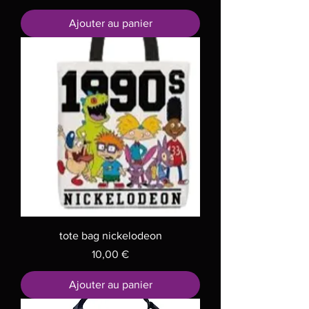
Ajouter au panier
tote bag nickelodeon
Prix
10,00 €
Ajouter au panier