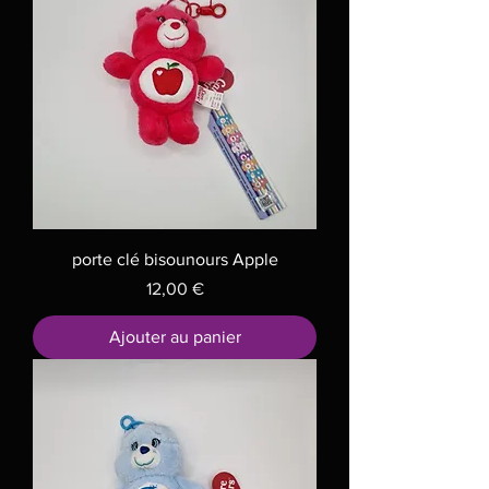
porte clé bisounours Apple
Prix
12,00 €
Ajouter au panier