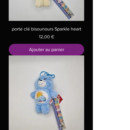
porte clé bisounours Sparkle heart
Prix
12,00 €
Ajouter au panier