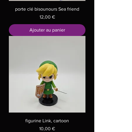
porte clé bisounours Sea friend
Prix
12,00 €
Ajouter au panier
figurine Link, cartoon
Prix
10,00 €