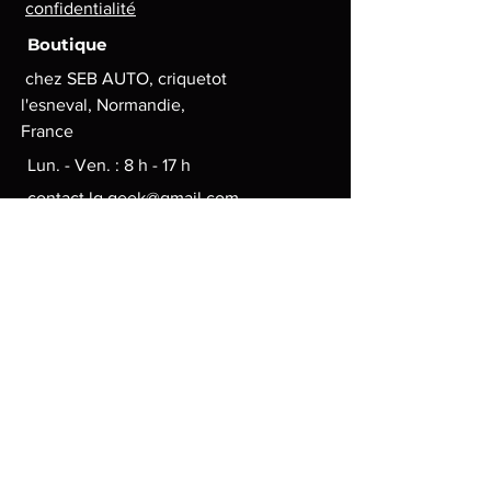
confidentialité
Boutique
chez SEB AUTO, criquetot
l'esneval, Normandie,
France
Lun. - Ven. : 8 h - 17 h
contact.lg.geek@gmail.com
Moyens de paiement
© 2024 par LGgeek