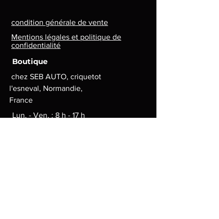
condition générale de vente
Mentions légales et politique de
confidentialité
Boutique
chez SEB AUTO, criquetot
l'esneval, Normandie,
France
Lun. - Ven. : 8 h - 17 h
contact.lg.geek@gmail.com
Moyens de paiement