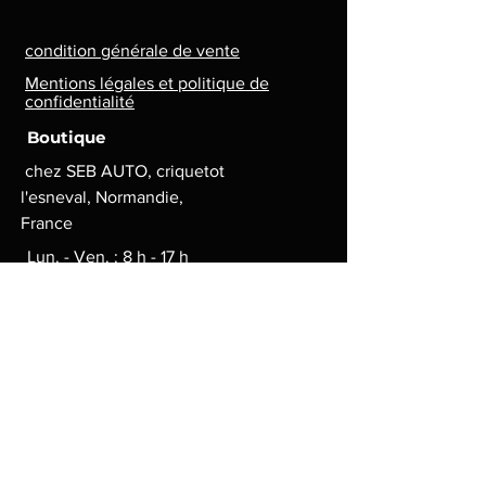
condition générale de vente
Mentions légales et politique de
confidentialité
Boutique
chez SEB AUTO, criquetot
l'esneval, Normandie,
France
Lun. - Ven. : 8 h - 17 h
contact.lg.geek@gmail.com
Moyens de paiement