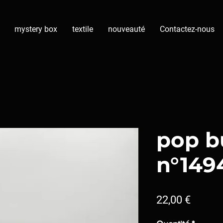
mystery box
textile
nouveauté
Contactez-nous
pop b
n°149
Prix
22,00 €