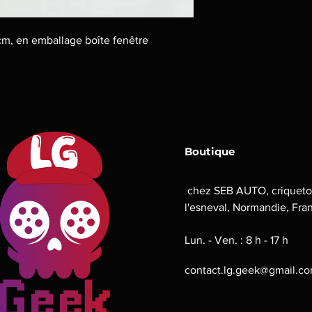
 cm, en emballage boîte fenêtre
Boutique
chez SEB AUTO, criqueto
l'esneval, Normandie, Fra
Lun. - Ven. : 8 h - 17 h
contact.lg.geek@gmail.c