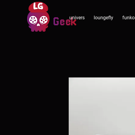
univers
loungefly
funko