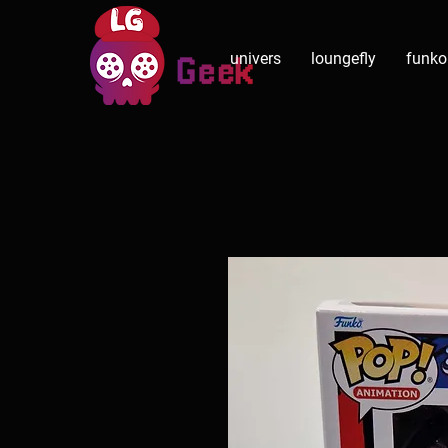
univers
loungefly
funko