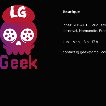
Boutique
chez SEB AUTO, criqueto
l'esneval, Normandie, Fra
Lun. - Ven. : 8 h - 17 h
contact.lg.geek@gmail.c