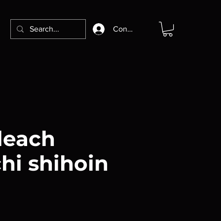
Connexion
leach
hi shihoin