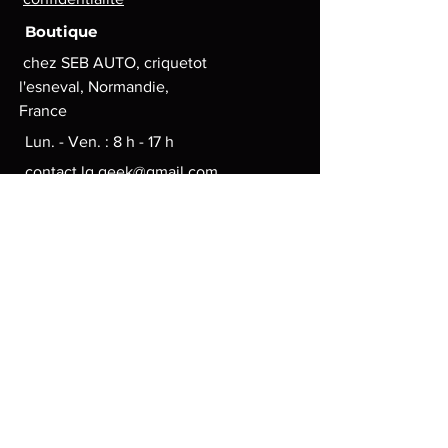
Boutique
chez SEB AUTO, criquetot
l'esneval, Normandie,
France
Lun. - Ven. : 8 h - 17 h
contact.lg.geek@gmail.com
Moyens de paiement
© 2024 par LGgeek