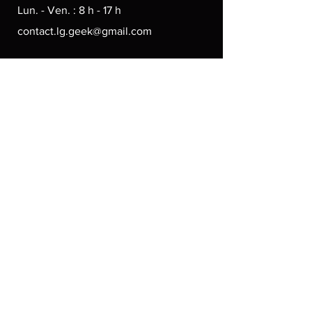
Lun. - Ven. : 8 h - 17 h
contact.lg.geek@gmail.com
Moyens de paiement
© 2024 par LGgeek