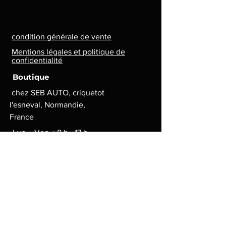
condition générale de vente
Mentions légales et politique de
confidentialité
Boutique
chez SEB AUTO, criquetot
l'esneval, Normandie,
France
Lun. - Ven. : 8 h - 17 h
contact.lg.geek@gmail.com
Moyens de paiement