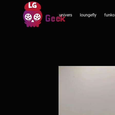
univers
loungefly
funko