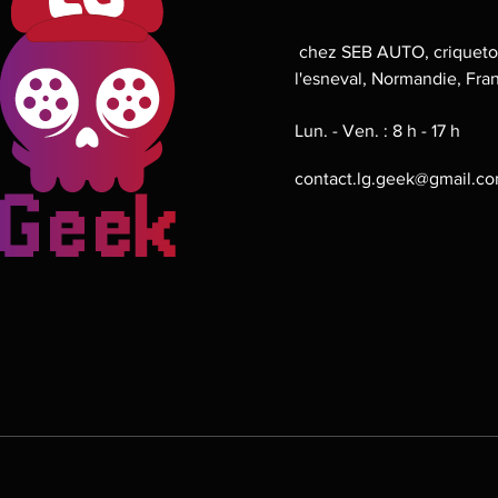
chez SEB AUTO, criqueto
l'esneval, Normandie, Fra
Lun. - Ven. : 8 h - 17 h
contact.lg.geek@gmail.c