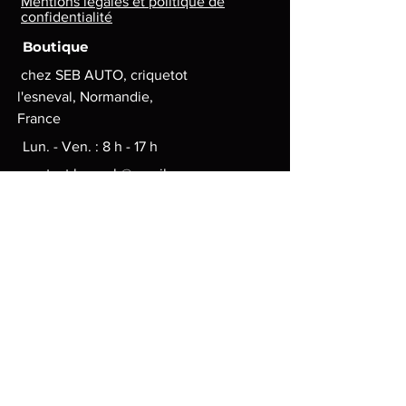
Mentions légales et politique de
confidentialité
Boutique
chez SEB AUTO, criquetot
l'esneval, Normandie,
France
Lun. - Ven. : 8 h - 17 h
contact.lg.geek@gmail.com
Moyens de paiement
© 2024 par LGgeek