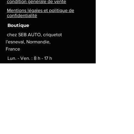
condition générale de vente
Mentions légales et politique de
confidentialité
Boutique
chez SEB AUTO, criquetot
l'esneval, Normandie,
France
Lun. - Ven. : 8 h - 17 h
contact.lg.geek@gmail.com
Moyens de paiement