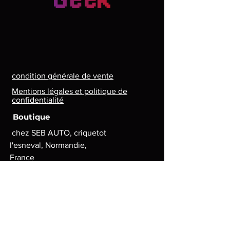
condition générale de vente
Mentions légales et politique de
confidentialité
Boutique
chez SEB AUTO, criquetot
l'esneval, Normandie,
France
Lun. - Ven. : 8 h - 17 h
contact.lg.geek@gmail.com