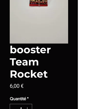
booster
Team
Rocket
Prix
6,00 €
Quantité
*