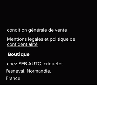
condition générale de vente
Mentions légales et politique de
confidentialité
Boutique
chez SEB AUTO, criquetot
l'esneval, Normandie,
France
Lun. - Ven. : 8 h - 17 h
contact.lg.geek@gmail.com
Moyens de paiement