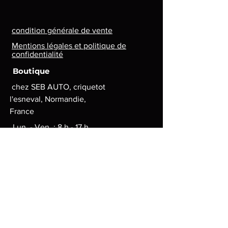
condition générale de vente
Mentions légales et politique de
confidentialité
Boutique
chez SEB AUTO, criquetot
l'esneval, Normandie,
France
Lun. - Ven. : 8 h - 17 h
contact.lg.geek@gmail.com
Moyens de paiement