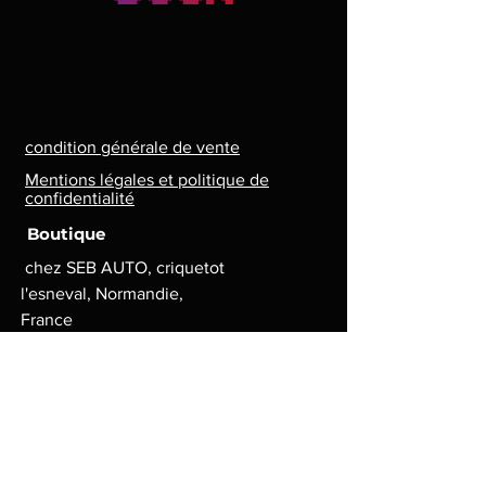
condition générale de vente
Mentions légales et politique de
confidentialité
Boutique
chez SEB AUTO, criquetot
l'esneval, Normandie,
France
Lun. - Ven. : 8 h - 17 h
contact.lg.geek@gmail.com
Moyens de paiement