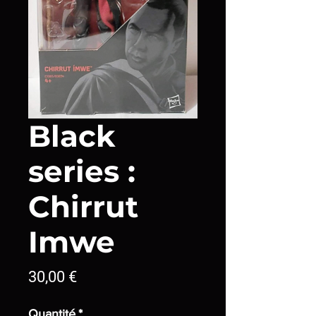
Black
series :
Chirrut
Imwe
Prix
30,00 €
Quantité
*