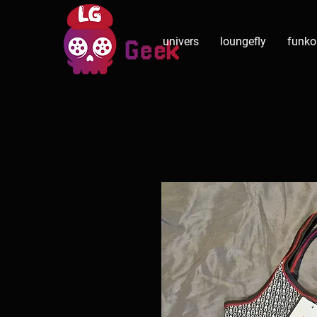
univers
loungefly
funko