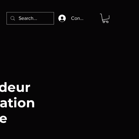
Connexion
deur
tation
e