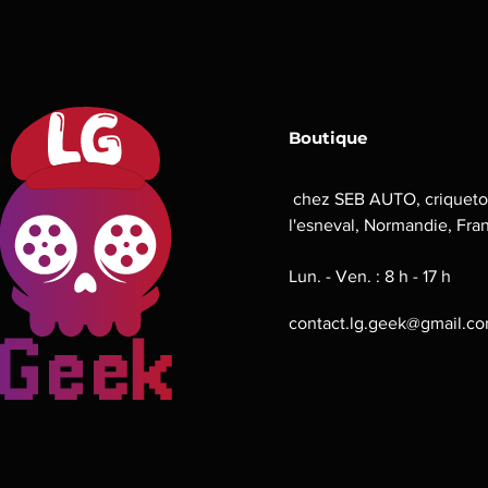
Boutique
chez SEB AUTO, criqueto
l'esneval, Normandie, Fra
Lun. - Ven. : 8 h - 17 h
contact.lg.geek@gmail.c