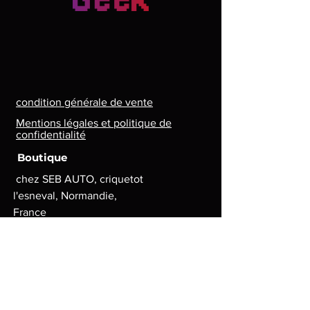
condition générale de vente
Mentions légales et politique de
confidentialité
Boutique
chez SEB AUTO, criquetot
l'esneval, Normandie,
France
Lun. - Ven. : 8 h - 17 h
contact.lg.geek@gmail.com